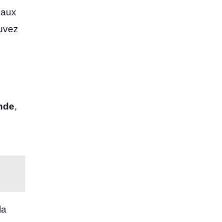
 aux
ouvez
nde
,
la