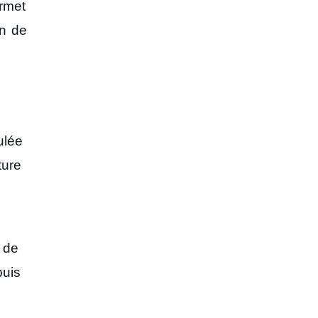
ermet
on de
ulée
ture
t de
puis